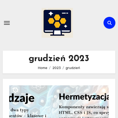
Skip
to
content
grudzień 2023
Home
2023
grudzień