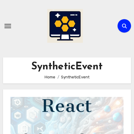
Skip
to
content
SyntheticEvent
Home
SyntheticEvent