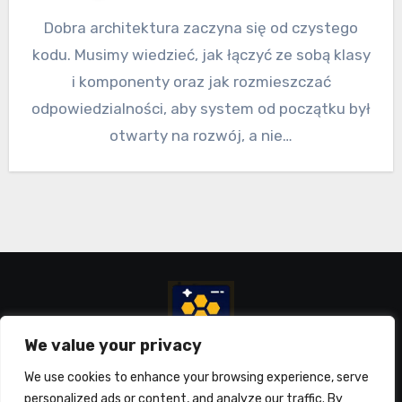
Dobra architektura zaczyna się od czystego
kodu. Musimy wiedzieć, jak łączyć ze sobą klasy
i komponenty oraz jak rozmieszczać
odpowiedzialności, aby system od początku był
otwarty na rozwój, a nie…
We value your privacy
Łukasz Kukawski
We use cookies to enhance your browsing experience, serve
personalized ads or content, and analyze our traffic. By
Od pomysłu do zysku w świecie aplikacji internetowych!